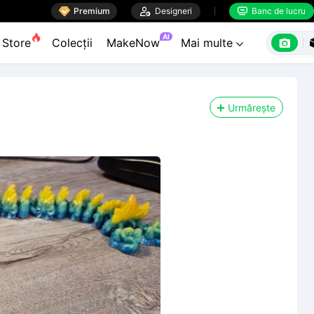

Premium

Designeri
Banc de lucru


AI

Store
Colecții
MakeNow
Mai multe

Urmărește