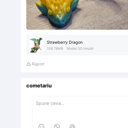
Strawberry Dragon
106.78MB
Model 3D înrudit
Raport

cometariu


