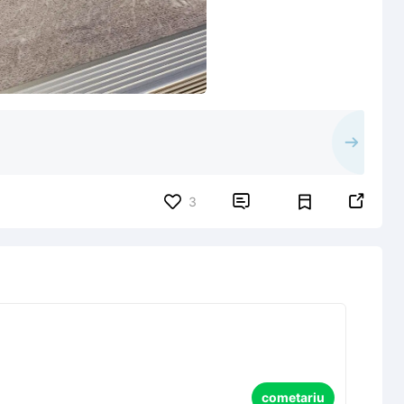


3
cometariu