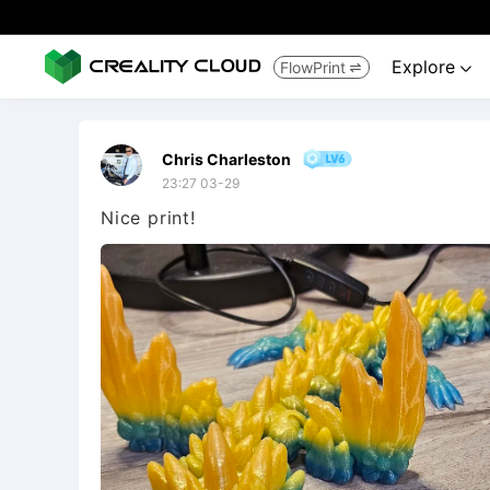
Explore
FlowPrint


Chris Charleston
23:27 03-29
Nice print!