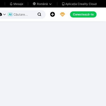
Aplicația Creality Cloud
Mesaje

Română





Conectează-te


