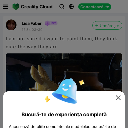

Creality Cloud
Conectează-te



Lisa Faber
Urmărește
15:34 03-30
I am not sure if i want to paint them, they look
cute the way they are

Bucură-te de experiența completă
Accesează detaliile complete ale modelelor, bucură-te de