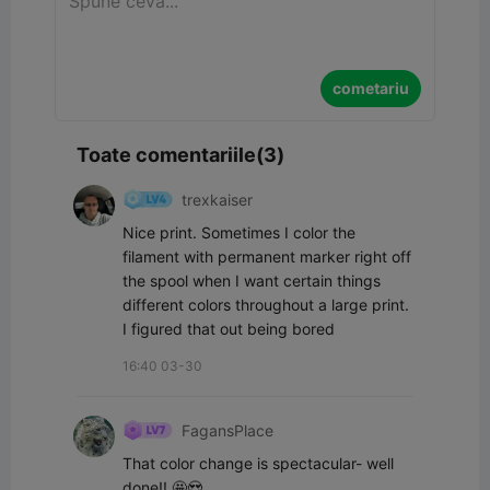
cometariu
Toate comentariile(3)
trexkaiser
Nice print. Sometimes I color the 
filament with permanent marker right ￼off 
the spool when I want certain things 
different colors throughout a large print. 
I figured that out being bored ￼￼￼
16:40 03-30
FagansPlace
That color change is spectacular- well 
done!! 🤩😍