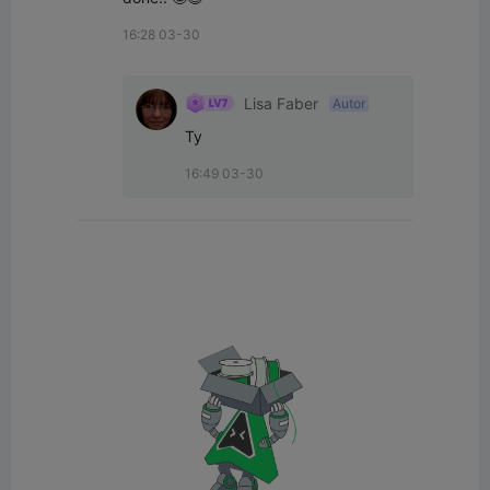
16:28 03-30
Lisa Faber
Autor
Ty
16:49 03-30