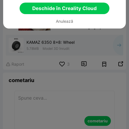
Deschide în Creality Cloud
Anulează
KAMAZ 6350 8x8: Wheel
5.78MB
Model 3D înrudit


Raport
3

cometariu
cometariu