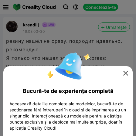

Creality Cloud
Conectează-te



krendilj
Urmărește
19:08 03-30
резину нашёл не сразу. подходит идеально.
рекомендую
Я только что нашел это на AliExpress:
Резиновые шины AXSPEED 2,2 дюйма,

Стандартные шины для 1/10 AXIAL Wraith TRX4
TRX6 D90 SCX10 TF2 RC, детали для
Bucură-te de experiența completă
гусеничных машин
https://a.aliexpress.com/_Ew4jYt6
Accesează detaliile complete ale modelelor, bucură-te de
secționarea fără întreruperi în cloud și de imprimarea cu un
singur clic. Interacționează cu modelele pentru a câștiga
puncte exclusive și a debloca mai multe surprize, doar în
aplicația Creality Cloud!