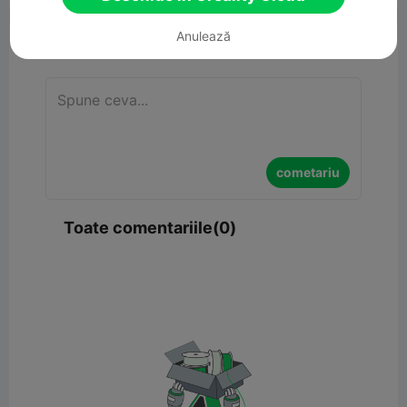
Anulează
cometariu
cometariu
Toate comentariile(0)