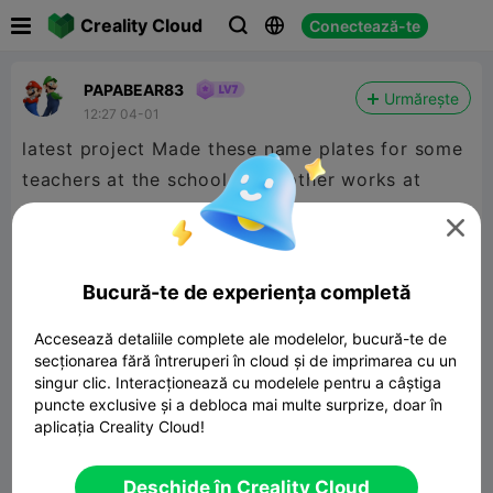

Creality Cloud
Conectează-te



PAPABEAR83
Urmărește
12:27 04-01
latest project Made these name plates for some
teachers at the school my brother works at


480P LD
Bucură-te de experiența completă

Accesează detaliile complete ale modelelor, bucură-te de
secționarea fără întreruperi în cloud și de imprimarea cu un
singur clic. Interacționează cu modelele pentru a câștiga
puncte exclusive și a debloca mai multe surprize, doar în
00:27
aplicația Creality Cloud!


Raport
2

Deschide în Creality Cloud