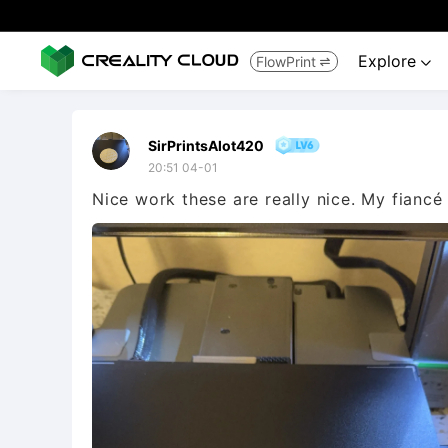
Explore
FlowPrint


SirPrintsAlot420
20:51 04-01
Nice work these are really nice. My fiancé