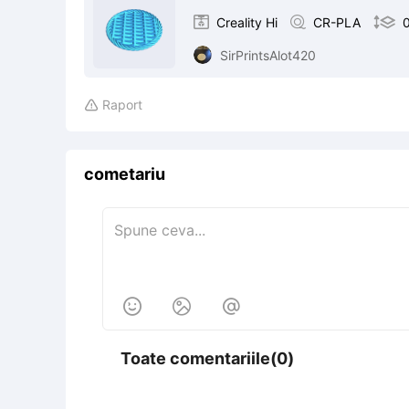

Creality Hi

CR-PLA

SirPrintsAlot420
Raport

cometariu



Toate comentariile(0)