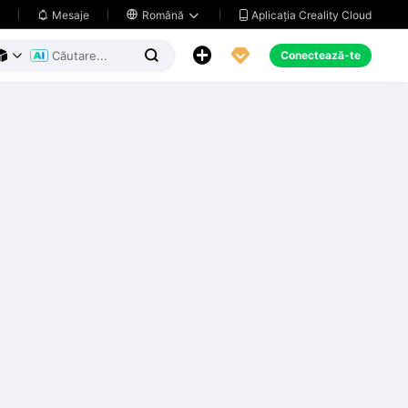
Aplicația Creality Cloud
Mesaje

Română





Conectează-te


