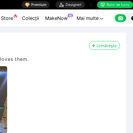

Premium

Designeri
Banc de lucru


AI

Store
Colecții
MakeNow
Mai multe

Urmărește
 loves them.