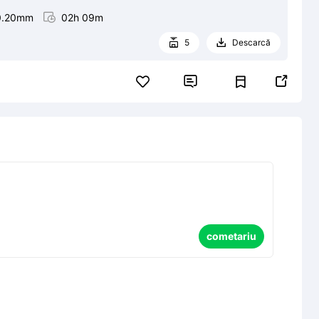
0.20mm

02h 09m
5
Descarcă




cometariu