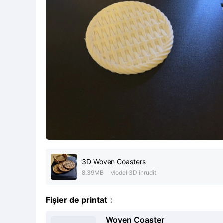
3D Woven Coasters
8.39MB
Model 3D înrudit
Fișier de printat：
Woven Coaster