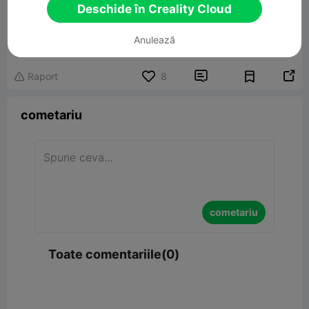
Deschide în Creality Cloud
T-72 BM russian tank model
Anulează
10.36MB
Model 3D înrudit


Raport
8

cometariu
cometariu
Toate comentariile(0)