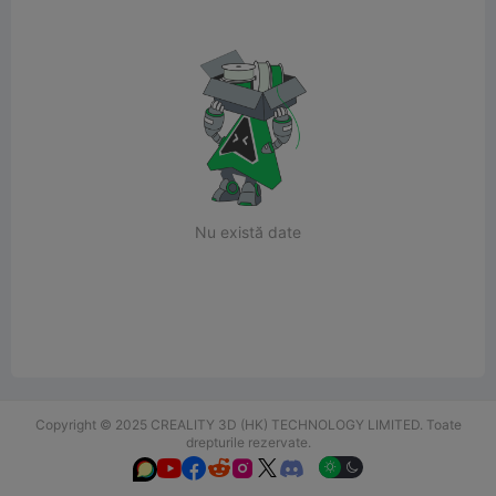
Nu există date
Copyright © 2025 CREALITY 3D (HK) TECHNOLOGY LIMITED. Toate
drepturile rezervate.





