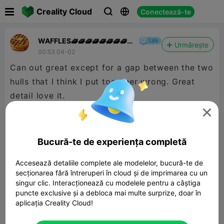

Creality Cloud
Conectează-te



WAFFLES🧇🧇🧇🧇🧇🧇🧇🧇
Urmărește
🧇🧇👍
00:53 04-02
Can out great except for a gap between the two
hulls that I think I put together wrong. Great
detail love it.

Bucură-te de experiența completă
Accesează detaliile complete ale modelelor, bucură-te de
secționarea fără întreruperi în cloud și de imprimarea cu un
singur clic. Interacționează cu modelele pentru a câștiga
puncte exclusive și a debloca mai multe surprize, doar în
aplicația Creality Cloud!