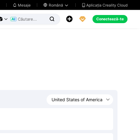
Aplicația Creality Cloud
Mesaje

Română





Conectează-te


