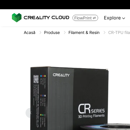
Explore
FlowPrint


Acasă
Produse
Filament & Resin
CR-TPU fil