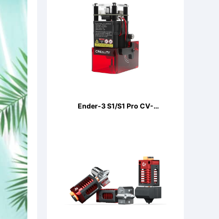
Ender-3 S1/S1 Pro CV-
LaserModule 24V 5W