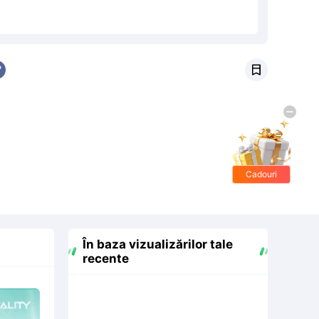

Cadouri
gratis
În baza vizualizărilor tale
recente