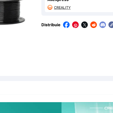
CREALITY

Distribuie



