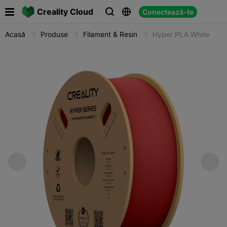

Creality Cloud
Conectează-te



Acasă
Produse
Filament & Resin
Hyper PLA White