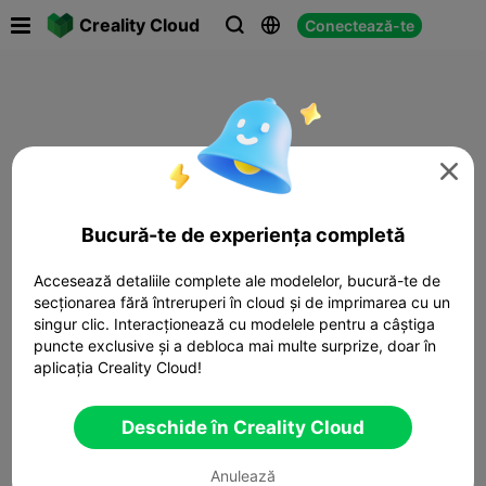

Creality Cloud
Conectează-te




Bucură-te de experiența completă
Accesează detaliile complete ale modelelor, bucură-te de
secționarea fără întreruperi în cloud și de imprimarea cu un
singur clic. Interacționează cu modelele pentru a câștiga
puncte exclusive și a debloca mai multe surprize, doar în
aplicația Creality Cloud!
Deschide în Creality Cloud
Anulează