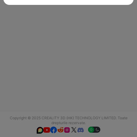
Copyright © 2025 CREALITY 3D (HK) TECHNOLOGY LIMITED. Toate
drepturile rezervate.





