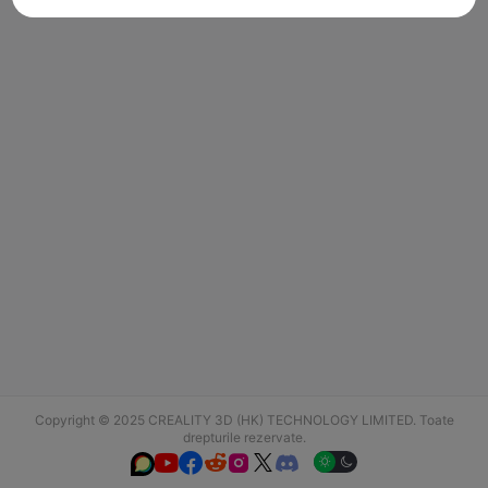
Copyright © 2025 CREALITY 3D (HK) TECHNOLOGY LIMITED. Toate
drepturile rezervate.





