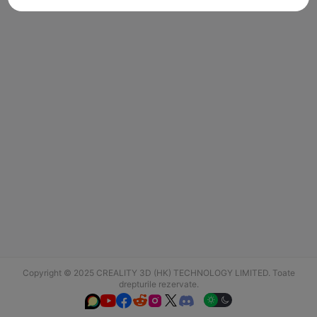
Copyright © 2025 CREALITY 3D (HK) TECHNOLOGY LIMITED. Toate
drepturile rezervate.





