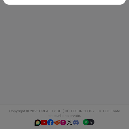
Copyright © 2025 CREALITY 3D (HK) TECHNOLOGY LIMITED. Toate
drepturile rezervate.





