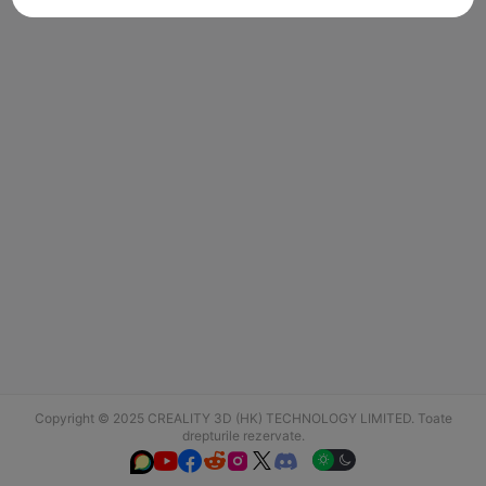
Copyright © 2025 CREALITY 3D (HK) TECHNOLOGY LIMITED. Toate
drepturile rezervate.





