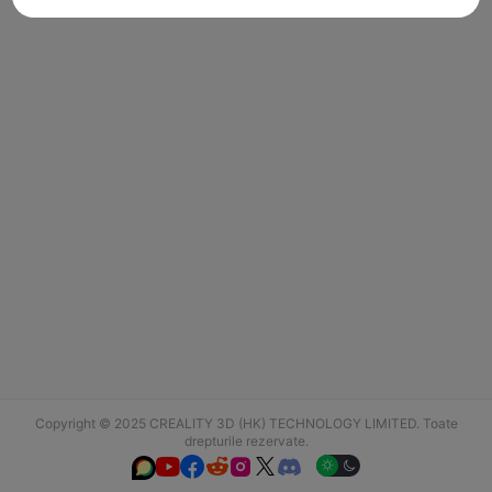
Copyright © 2025 CREALITY 3D (HK) TECHNOLOGY LIMITED. Toate
drepturile rezervate.





