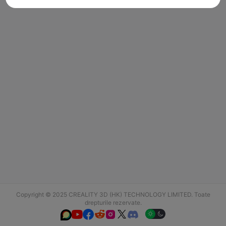
Copyright © 2025 CREALITY 3D (HK) TECHNOLOGY LIMITED. Toate
drepturile rezervate.





