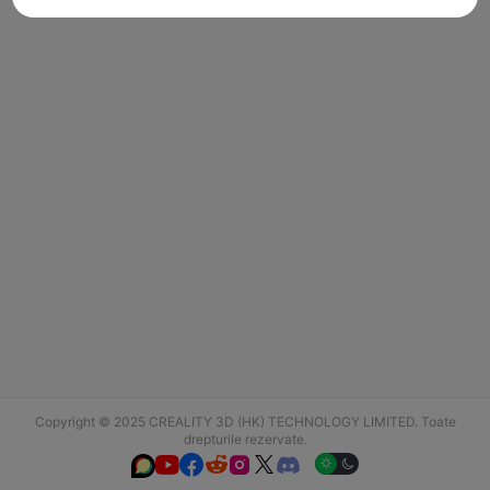
Copyright © 2025 CREALITY 3D (HK) TECHNOLOGY LIMITED. Toate
drepturile rezervate.





