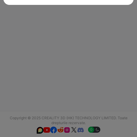
Copyright © 2025 CREALITY 3D (HK) TECHNOLOGY LIMITED. Toate
drepturile rezervate.





