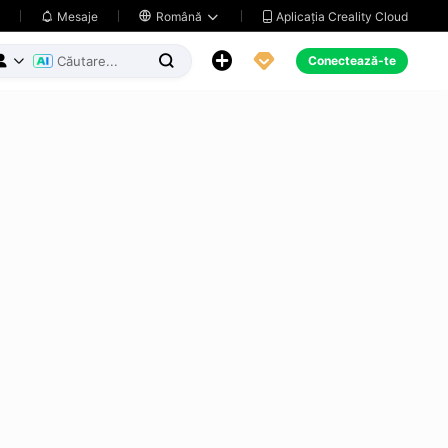
Aplicația Creality Cloud
Mesaje

Română





Conectează-te


