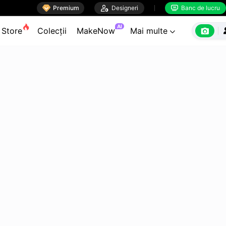

Premium

Designeri
Banc de lucru


AI

Store
Colecții
MakeNow
Mai multe
