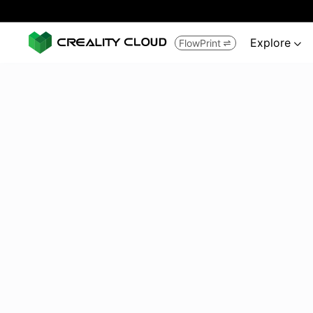
Explore
FlowPrint

