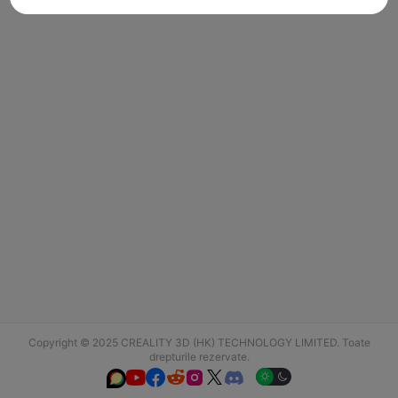
Copyright © 2025 CREALITY 3D (HK) TECHNOLOGY LIMITED. Toate
drepturile rezervate.





