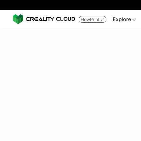
Explore
FlowPrint

