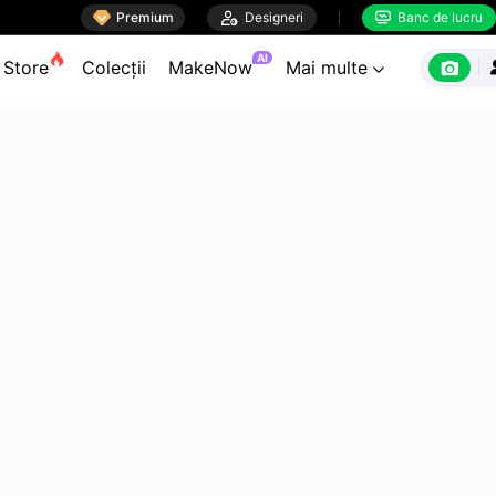

Premium

Designeri
Banc de lucru


AI

Store
Colecții
MakeNow
Mai multe
