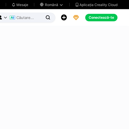
Aplicația Creality Cloud
Mesaje

Română





Conectează-te


