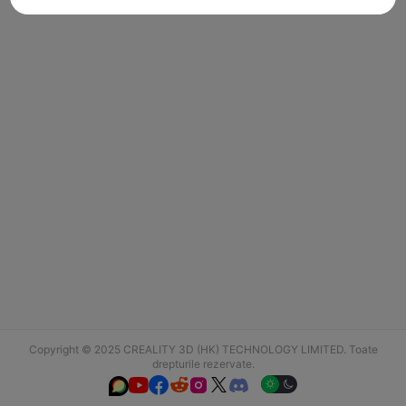
Copyright © 2025 CREALITY 3D (HK) TECHNOLOGY LIMITED. Toate
drepturile rezervate.





