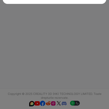
Copyright © 2025 CREALITY 3D (HK) TECHNOLOGY LIMITED. Toate
drepturile rezervate.





