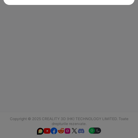
Copyright © 2025 CREALITY 3D (HK) TECHNOLOGY LIMITED. Toate
drepturile rezervate.





