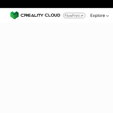
Explore
FlowPrint

