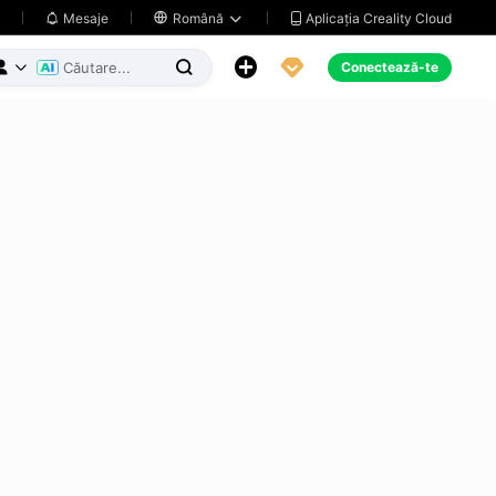
Aplicația Creality Cloud
Mesaje

Română





Conectează-te


