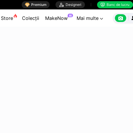

Premium

Designeri
Banc de lucru


AI

Store
Colecții
MakeNow
Mai multe
