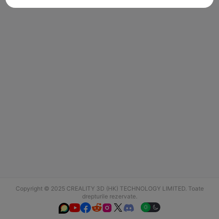
Copyright © 2025 CREALITY 3D (HK) TECHNOLOGY LIMITED. Toate
drepturile rezervate.





