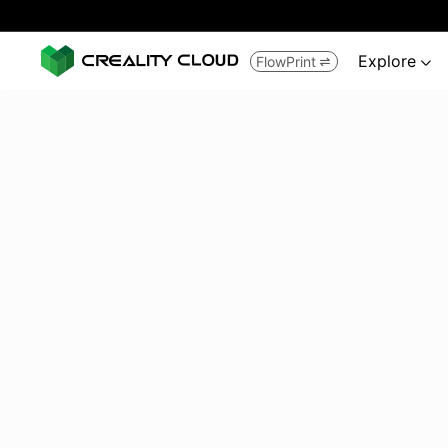
Explore
FlowPrint

