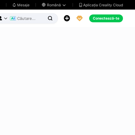
Aplicația Creality Cloud
Mesaje

Română





Conectează-te


