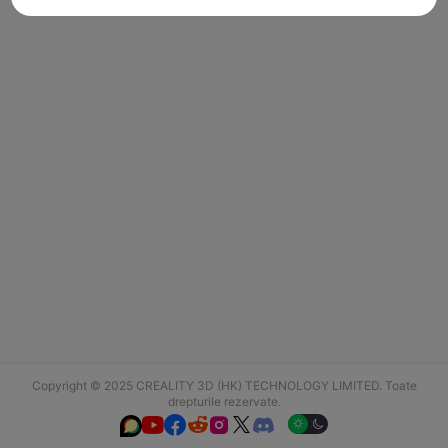
Copyright © 2025 CREALITY 3D (HK) TECHNOLOGY LIMITED. Toate
drepturile rezervate.





