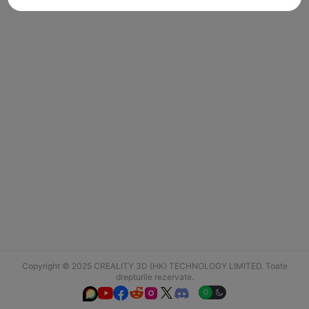
Copyright © 2025 CREALITY 3D (HK) TECHNOLOGY LIMITED. Toate
drepturile rezervate.





