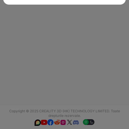
Copyright © 2025 CREALITY 3D (HK) TECHNOLOGY LIMITED. Toate
drepturile rezervate.





