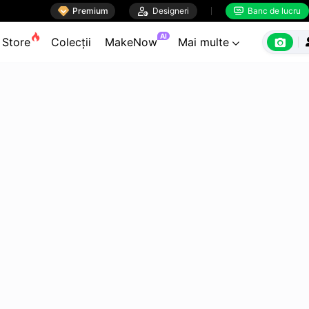

Premium

Designeri
Banc de lucru


AI

Store
Colecții
MakeNow
Mai multe
