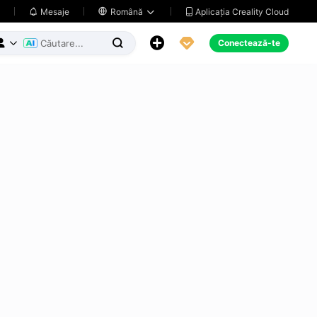
Aplicația Creality Cloud
Mesaje

Română





Conectează-te


