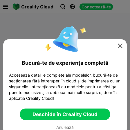

Creality Cloud
Conectează-te




Bucură-te de experiența completă
Accesează detaliile complete ale modelelor, bucură-te de
secționarea fără întreruperi în cloud și de imprimarea cu un
singur clic. Interacționează cu modelele pentru a câștiga
puncte exclusive și a debloca mai multe surprize, doar în
aplicația Creality Cloud!
Deschide în Creality Cloud
Anulează