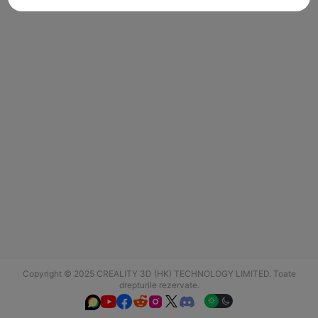
Copyright © 2025 CREALITY 3D (HK) TECHNOLOGY LIMITED. Toate
drepturile rezervate.





