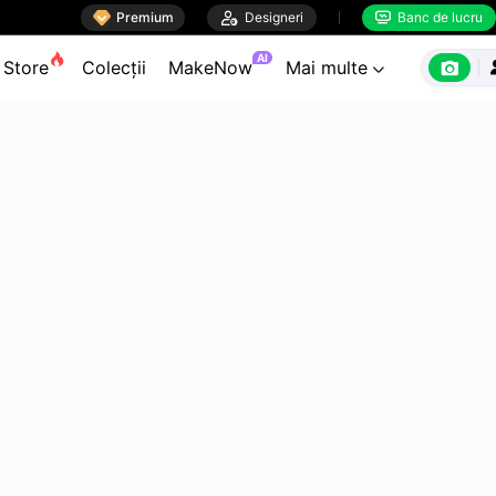

Premium

Designeri
Banc de lucru


AI

Store
Colecții
MakeNow
Mai multe
