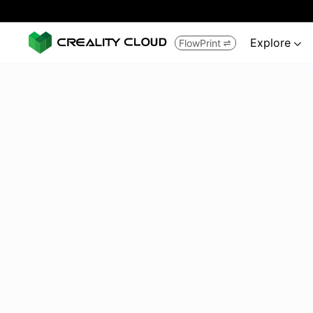
Explore
FlowPrint

