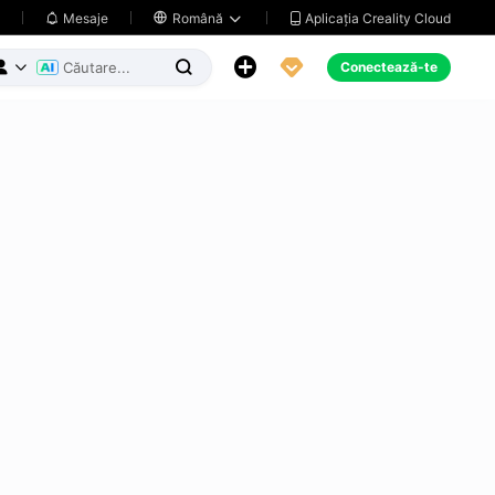
Aplicația Creality Cloud
Mesaje

Română





Conectează-te


