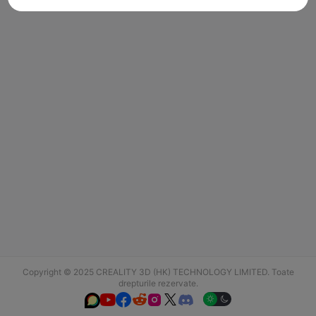
Copyright © 2025 CREALITY 3D (HK) TECHNOLOGY LIMITED. Toate
drepturile rezervate.





