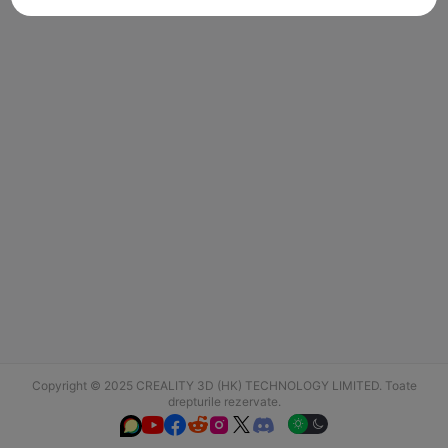
Copyright © 2025 CREALITY 3D (HK) TECHNOLOGY LIMITED. Toate
drepturile rezervate.





