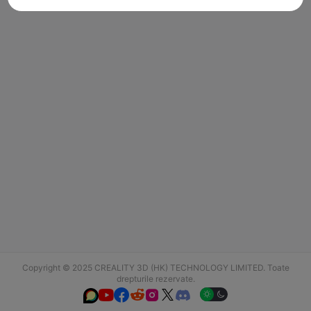
Copyright © 2025 CREALITY 3D (HK) TECHNOLOGY LIMITED. Toate
drepturile rezervate.





