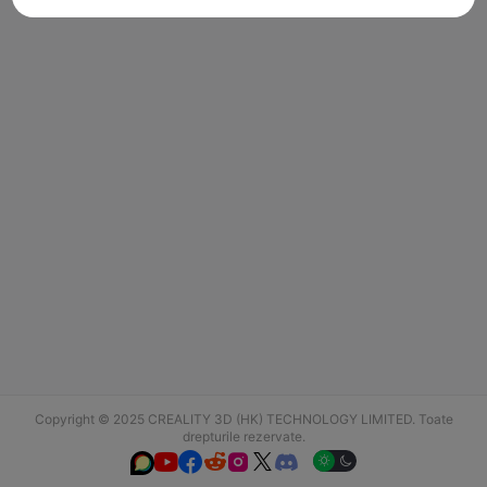
Copyright © 2025 CREALITY 3D (HK) TECHNOLOGY LIMITED. Toate
drepturile rezervate.





