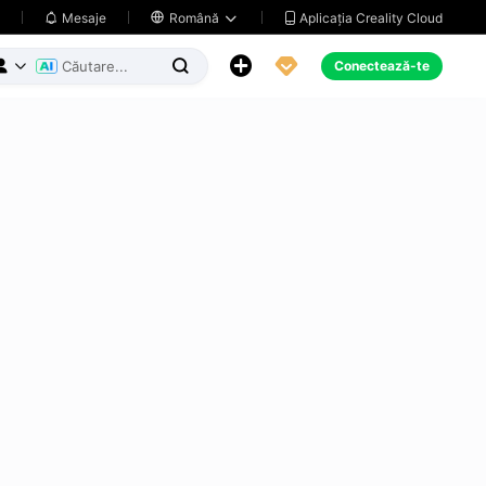
Aplicația Creality Cloud
Mesaje

Română





Conectează-te


