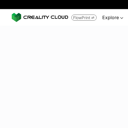
Explore
FlowPrint

