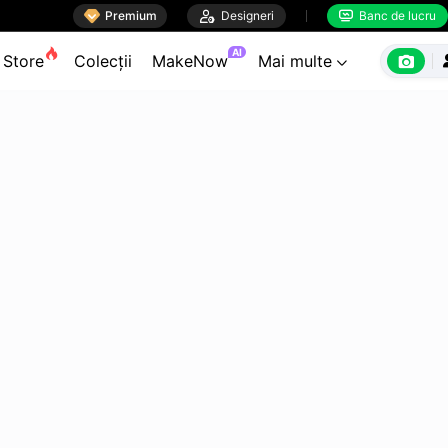

Premium

Designeri
Banc de lucru


AI

Store
Colecții
MakeNow
Mai multe
