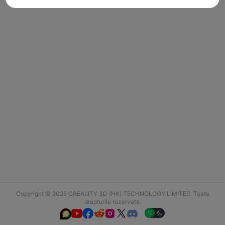
Copyright © 2025 CREALITY 3D (HK) TECHNOLOGY LIMITED. Toate
drepturile rezervate.





