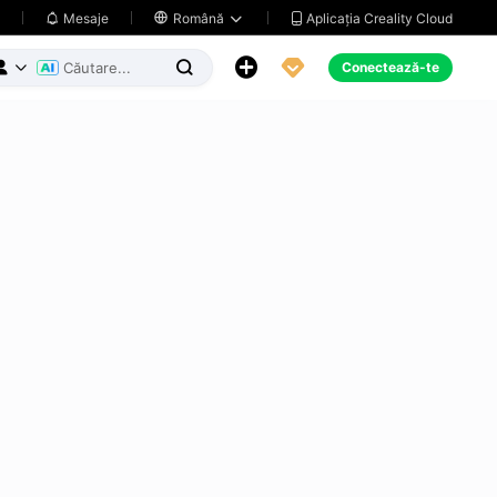
Aplicația Creality Cloud
Mesaje

Română





Conectează-te


