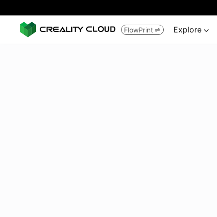
Explore
FlowPrint

