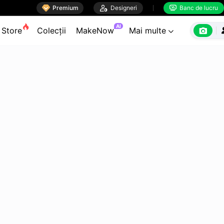

Premium

Designeri
Banc de lucru


AI

Store
Colecții
MakeNow
Mai multe
