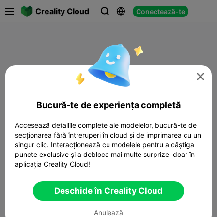

Creality Cloud
Conectează-te




Bucură-te de experiența completă
Accesează detaliile complete ale modelelor, bucură-te de
secționarea fără întreruperi în cloud și de imprimarea cu un
singur clic. Interacționează cu modelele pentru a câștiga
puncte exclusive și a debloca mai multe surprize, doar în
aplicația Creality Cloud!
Deschide în Creality Cloud
Anulează