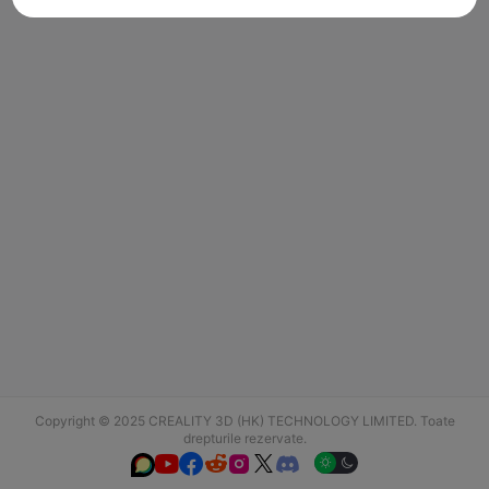
Copyright © 2025 CREALITY 3D (HK) TECHNOLOGY LIMITED. Toate
drepturile rezervate.





