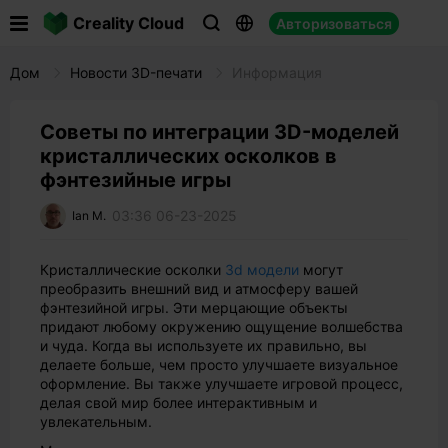

Creality Cloud
Авторизоваться



Дом
Новости 3D-печати
Информация
Советы по интеграции 3D-моделей
кристаллических осколков в
фэнтезийные игры
03:36 06-23-2025
Ian M.
Кристаллические осколки
3d модели
могут
преобразить внешний вид и атмосферу вашей
фэнтезийной игры. Эти мерцающие объекты
придают любому окружению ощущение волшебства
и чуда. Когда вы используете их правильно, вы
делаете больше, чем просто улучшаете визуальное
оформление. Вы также улучшаете игровой процесс,
делая свой мир более интерактивным и
увлекательным.