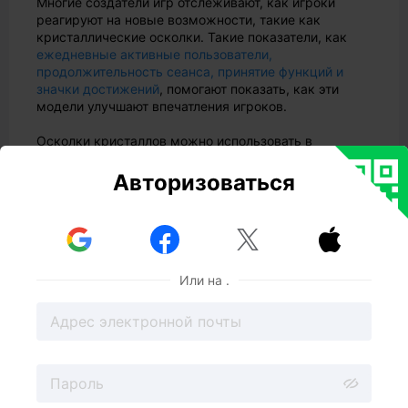
Многие создатели игр отслеживают, как игроки
реагируют на новые возможности, такие как
кристаллические осколки. Такие показатели, как
ежедневные активные пользователи,
продолжительность сеанса, принятие функций и
значки достижений
, помогают показать, как эти
модели улучшают впечатления игроков.
Осколки кристаллов можно использовать в
качестве светящихся сокровищ, скрытых секретов
или мощных артефактов. Их универсальность
Авторизоваться
побуждает вас экспериментировать и находить
новые способы порадовать игроков.
Основные выводы



Выбирайте модели кристаллических осколков,
которые соответствуют стилю вашей игры, и
Или на .
балансируйте между детализацией и
производительностью, учитывая количество
полигонов и поддержку анимации.
Размещайте осколки продуманно, чтобы
направлять игроков, создавать секреты и
рассказывать истории, используя размер, цвет и
расположение для улучшения игровых миров.