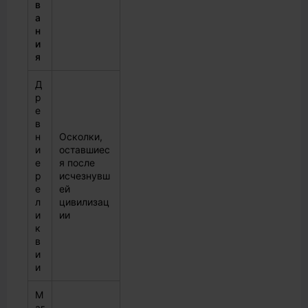
в
а
н
и
я
Д
р
е
в
н
Осколки,
и
оставшиес
е
я после
р
исчезнувш
е
ей
л
цивилизац
и
ии
к
в
и
и
М
аг