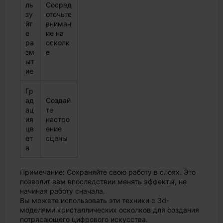
ль
Сосред
зу
оточьте
йт
вниман
е
ие на
ра
осколк
зм
е
ыт
ие
Гр
ад
Создай
ац
те
ия
настро
цв
ение
ет
сцены
а
Примечание: Сохраняйте свою работу в слоях. Это
позволит вам впоследствии менять эффекты, не
начиная работу сначала.
Вы можете использовать эти техники с 3d-
моделями кристаллических осколков для создания
потрясающего цифрового искусства.