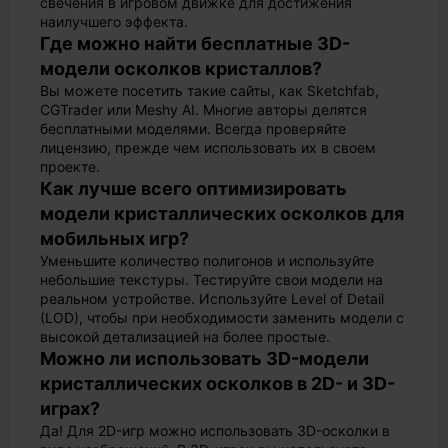
свечения в игровом движке для достижения
наилучшего эффекта.
Где можно найти бесплатные 3D-
модели осколков кристаллов?
Вы можете посетить такие сайты, как Sketchfab,
CGTrader или Meshy AI. Многие авторы делятся
бесплатными моделями. Всегда проверяйте
лицензию, прежде чем использовать их в своем
проекте.
Как лучше всего оптимизировать
модели кристаллических осколков для
мобильных игр?
Уменьшите количество полигонов и используйте
небольшие текстуры. Тестируйте свои модели на
реальном устройстве. Используйте Level of Detail
(LOD), чтобы при необходимости заменить модели с
высокой детализацией на более простые.
Можно ли использовать 3D-модели
кристаллических осколков в 2D- и 3D-
играх?
Да! Для 2D-игр можно использовать 3D-осколки в