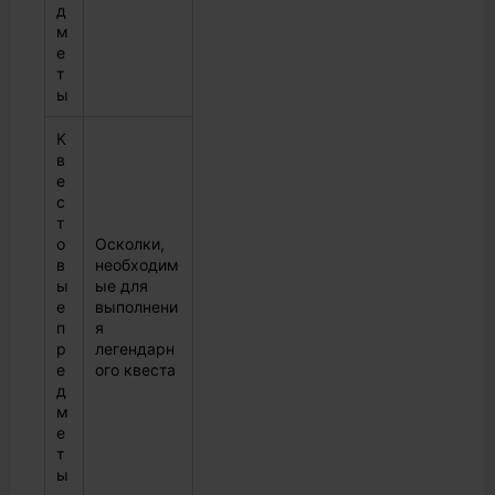
д
м
е
т
ы
К
в
е
с
т
о
Осколки,
в
необходим
ы
ые для
е
выполнени
п
я
р
легендарн
е
ого квеста
д
м
е
т
ы