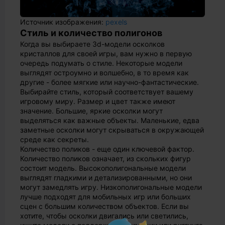
Источник изображения:
pexels
Стиль и количество полигонов
Когда вы выбираете 3d-модели осколков
кристаллов для своей игры, вам нужно в первую
очередь подумать о стиле. Некоторые модели
выглядят остроумно и волшебно, в то время как
другие - более мягкие или научно-фантастические.
Выбирайте стиль, который соответствует вашему
игровому миру. Размер и цвет также имеют
значение. Большие, яркие осколки могут
выделяться как важные объекты. Маленькие, едва
заметные осколки могут скрываться в окружающей
среде как секреты.
Количество поликов - еще один ключевой фактор.
Количество поликов означает, из скольких фигур
состоит модель. Высокополигональные модели
выглядят гладкими и детализированными, но они
могут замедлять игру. Низкополигональные модели
лучше подходят для мобильных игр или больших
сцен с большим количеством объектов. Если вы
хотите, чтобы осколки двигались или светились,