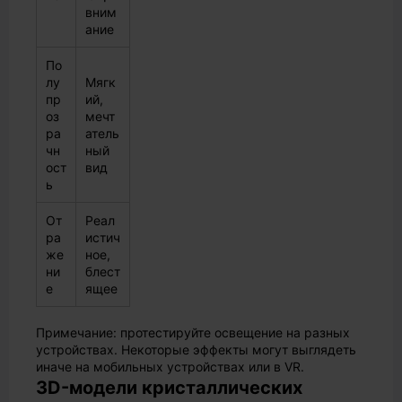
вним
ание
По
лу
Мягк
пр
ий,
оз
мечт
ра
атель
чн
ный
ост
вид
ь
От
Реал
ра
истич
же
ное,
ни
блест
е
ящее
Примечание: протестируйте освещение на разных
устройствах. Некоторые эффекты могут выглядеть
иначе на мобильных устройствах или в VR.
3D-модели кристаллических