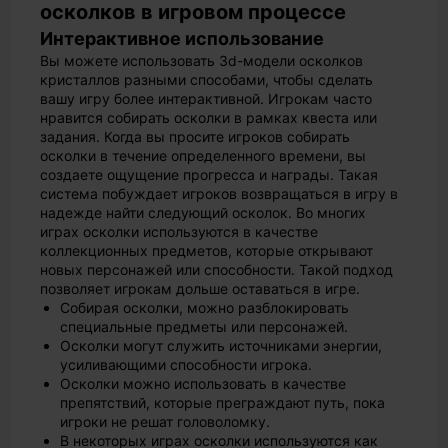
осколков в игровом процессе
Интерактивное использование
Вы можете использовать 3d-модели осколков
кристаллов разными способами, чтобы сделать
вашу игру более интерактивной. Игрокам часто
нравится собирать осколки в рамках квеста или
задания. Когда вы просите игроков собирать
осколки в течение определенного времени, вы
создаете ощущение прогресса и награды. Такая
система побуждает игроков возвращаться в игру в
надежде найти следующий осколок. Во многих
играх осколки используются в качестве
коллекционных предметов, которые открывают
новых персонажей или способности. Такой подход
позволяет игрокам дольше оставаться в игре.
Собирая осколки, можно разблокировать
специальные предметы или персонажей.
Осколки могут служить источниками энергии,
усиливающими способности игрока.
Осколки можно использовать в качестве
препятствий, которые преграждают путь, пока
игроки не решат головоломку.
В некоторых играх осколки используются как