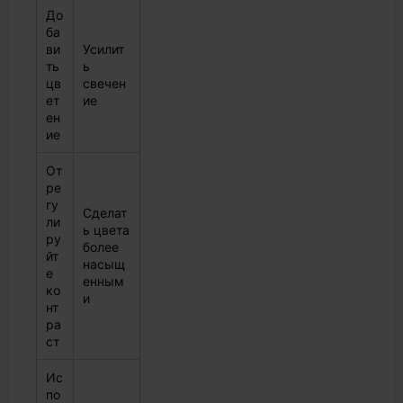
До
ба
ви
Усилит
ть
ь
цв
свечен
ет
ие
ен
ие
От
ре
гу
Сделат
ли
ь цвета
ру
более
йт
насыщ
е
енным
ко
и
нт
ра
ст
Ис
по