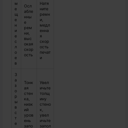
м
Натя
Осл
е
ните
абле
щ
ремн
нны
е
и,
е
н
медл
рем
и
енна
ни,
е
я
выс
с
скор
окая
л
ость
скор
о
печат
ость
е
и
в
З
а
Тонк
Увел
з
ая
ичьте
о
стен
толщ
р
ка,
ину
ы
низк
стено
в
ий
к,
с
уров
увел
т
ень
ичьте
е
запо
запол