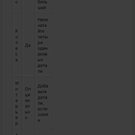
с
боль
шой
Напе
чата
К
йте
о
четы
л
ре
Да
е
один
с
аков
а
ых
дета
ли
И
Доба
н
Оп
вьте
т
ци
дета
е
он
ли,
р
ал
если
ь
ьн
хотит
е
о
е
р