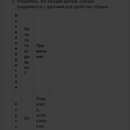
Убедитесь, что каждая деталь хорошо
соединяется с другими для удобства сборки.
Н
а
з
Пе
в
ча
а
та
н
ть
При
и
от
меча
е
де
ния
д
ль
е
но
т
?
а
л
и
Разд
К
елит
о
ь,
р
если
Да
п
слиш
у
ком