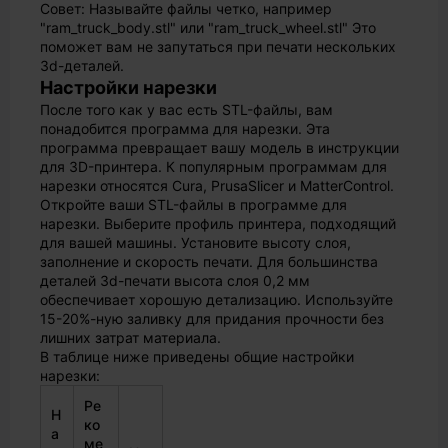
Совет: Называйте файлы четко, например
"ram_truck_body.stl" или "ram_truck_wheel.stl" Это
поможет вам не запутаться при печати нескольких
3d-деталей.
Настройки нарезки
После того как у вас есть STL-файлы, вам
понадобится программа для нарезки. Эта
программа превращает вашу модель в инструкции
для 3D-принтера. К популярным программам для
нарезки относятся Cura, PrusaSlicer и MatterControl.
Откройте ваши STL-файлы в программе для
нарезки. Выберите профиль принтера, подходящий
для вашей машины. Установите высоту слоя,
заполнение и скорость печати. Для большинства
деталей 3d-печати высота слоя 0,2 мм
обеспечивает хорошую детализацию. Используйте
15-20%-ную заливку для придания прочности без
лишних затрат материала.
В таблице ниже приведены общие настройки
нарезки:
Ре
Н
ко
а
ме