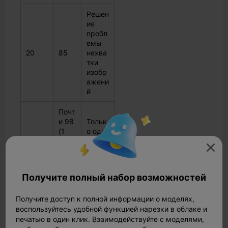
Решен
ие
пробл
емы
20
85
нехва
тки
изобр
ажени
й
Почт
и 98
Тольк
(1
о одна
оши
ошибк

40
бка
а
клас
класс
сифи
ифика
Получите полный набор возможностей
каци
ции
и)
Получите доступ к полной информации о моделях,
воспользуйтесь удобной функцией нарезки в облаке и
Идеал
печатью в один клик. Взаимодействуйте с моделями,
ьная