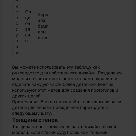
А
к
с
Оп
Зерк
е
ци
ала,
с
он
бамп
с
ал
еры
у
ьн
и т.д.
а
о
р
ы
Вы можете использовать эту таблицу как
руководство для собственного дизайна. Разделение
модели на части также поможет вам покрасить и
отделать каждую часть более детально. Многие
используют этот метод для создания прототипов и
других целей.
Примечание: Всегда проверяйте, пригодны ли ваши
детали для печати, прежде чем переходить к
следующему шагу.
Толщина стенок
Толщина стенок - ключевая часть дизайна вашей
модели. Если стенки будут слишком тонкими,