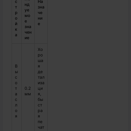
с
На
нд
т
зна
уе
р
че
мо
о
ни
е
й
е
зна
к
чен
а
ие
Хо
ро
ша
В
я
ы
де
с
тал
о
иза
т
0.2
ци
а
мм
я,
с
бы
л
ст
о
ра
я
я
пе
чат