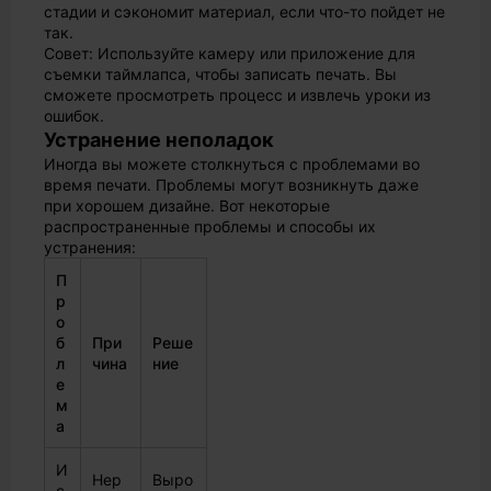
стадии и сэкономит материал, если что-то пойдет не
так.
Совет: Используйте камеру или приложение для
съемки таймлапса, чтобы записать печать. Вы
сможете просмотреть процесс и извлечь уроки из
ошибок.
Устранение неполадок
Иногда вы можете столкнуться с проблемами во
время печати. Проблемы могут возникнуть даже
при хорошем дизайне. Вот некоторые
распространенные проблемы и способы их
устранения:
П
р
о
б
При
Реше
л
чина
ние
е
м
а
И
Нер
Выро
с