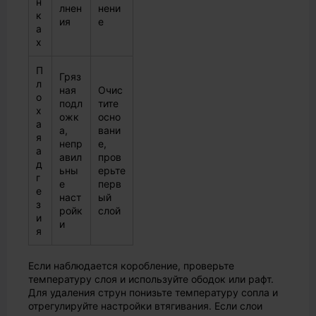
н
лнен
нени
к
ия
е
а
х
П
Гряз
л
ная
Очис
о
подл
тите
х
ожк
осно
а
а,
вани
я
непр
е,
а
авил
пров
д
ьны
ерьте
г
е
перв
е
наст
ый
з
ройк
слой
и
и
я
Если наблюдается коробление, проверьте
температуру слоя и используйте ободок или рафт.
Для удаления струн понизьте температуру сопла и
отрегулируйте настройки втягивания. Если слои