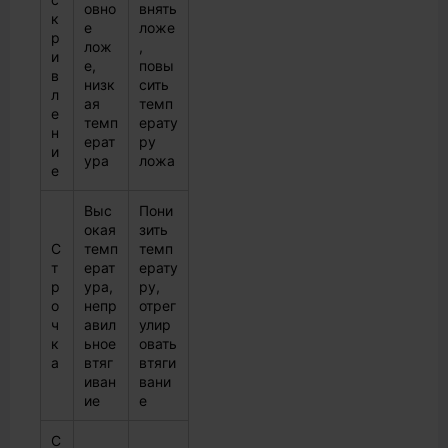
овно
внять
к
е
ложе
р
лож
,
и
е,
повы
в
низк
сить
л
ая
темп
е
темп
ерату
н
ерат
ру
и
ура
ложа
е
Выс
Пони
окая
зить
С
темп
темп
т
ерат
ерату
р
ура,
ру,
о
непр
отрег
ч
авил
улир
к
ьное
овать
а
втяг
втяги
иван
вани
ие
е
С