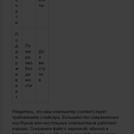
ч
ты
а
т
и
П
о
д
По
д
ме
Дл
е
ре
я
р
нео
вы
ж
бхо
сту
и
ди
по
в
мо
в
а
сти
е
т
Убедитесь, что ваш компьютер соответствует
требованиям слайсера. Большинство современных
ноутбуков или настольных компьютеров работают
хорошо. Сохраните файл с нарезкой, обычно в