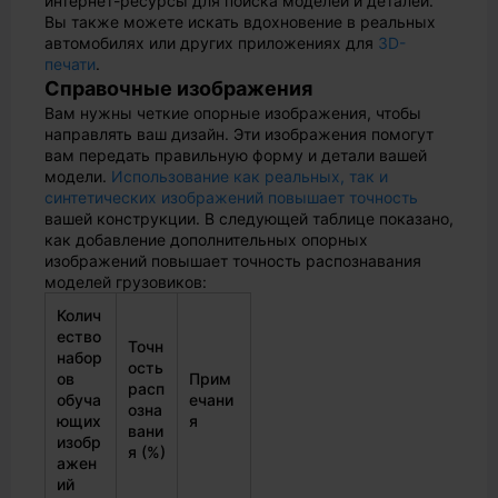
интернет-ресурсы для поиска моделей и деталей.
Вы также можете искать вдохновение в реальных
автомобилях или других приложениях для
3D-
печати
.
Справочные изображения
Вам нужны четкие опорные изображения, чтобы
направлять ваш дизайн. Эти изображения помогут
вам передать правильную форму и детали вашей
модели.
Использование как реальных, так и
синтетических изображений повышает точность
вашей конструкции. В следующей таблице показано,
как добавление дополнительных опорных
изображений повышает точность распознавания
моделей грузовиков:
Колич
ество
Точн
набор
ость
ов
Прим
расп
обуча
ечани
озна
ющих
я
вани
изобр
я (%)
ажен
ий