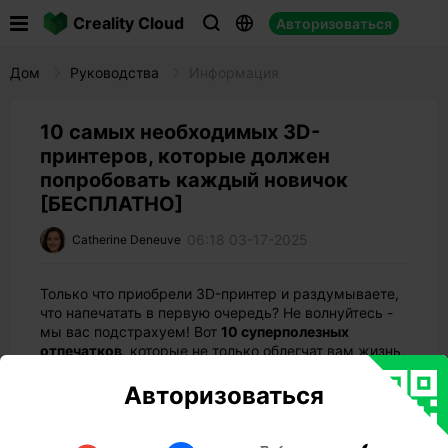

Creality Cloud
Авторизоваться



Дом
Руководства
Информация
10 самых необходимых 3D-
принтеров, которые должен
попробовать каждый новичок
[БЕСПЛАТНО]
06:18 03-17-2025
Catherine Deneuve
Только что приобрели 3D-принтер и раздумываете,
что напечатать в первую очередь? Не волнуйтесь -
мы вас подстрахуем! Вот
10 суперполезных
отпечатков
, которые не только облегчат вам жизнь,
но и помогут повысить уровень вашей 3D-печати.
Это не просто случайные тестовые отпечатки - это
Авторизоваться
практичные, повседневные предметы, которые вы
действительно будете использовать.