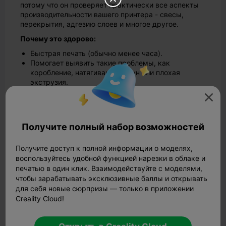
потому что он проверяет практически все аспекты
производительности вашего принтера - свесы,
перекрытия, адгезию слоев и многое другое.
Почему это здорово:
Быстрая печать (обычно менее часа).
Помогает выявить такие проблемы, как
коробление, натягивание струн или плохая
экструзия.
Идеальный ориентир для настройки принтера.

Совет:
если Benchy выходит неровным, возможно,
вам нужно отрегулировать выравнивание слоя или
температуру сопла.
Получите полный набор возможностей
2. Калибровочный куб
Получите доступ к полной информации о моделях,
воспользуйтесь удобной функцией нарезки в облаке и
Калибровочный куб
- еще один важный тестовый
печатью в один клик. Взаимодействуйте с моделями,
отпечаток. Он помогает точно настроить принтер по
чтобы зарабатывать эксклюзивные баллы и открывать
осям X, Y и Z, обеспечивая точность размеров
отпечатков.
для себя новые сюрпризы — только в приложении
Creality Cloud!
Почему это здорово:
Быстрая печать (около 20-30 минут).