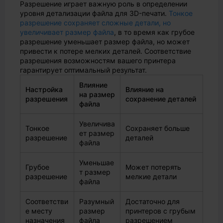
Разрешение играет важную роль в определении
уровня детализации файла для 3D-печати.
Тонкое
разрешение сохраняет сложные детали, но
увеличивает размер файла
, в то время как грубое
разрешение уменьшает размер файла, но может
привести к потере мелких деталей. Соответствие
разрешения возможностям вашего принтера
гарантирует оптимальный результат.
Влияние
Настройка
Влияние на
на размер
разрешения
сохранение деталей
файла
Увеличива
Тонкое
Сохраняет больше
ет размер
разрешение
деталей
файла
Уменьшае
Грубое
Может потерять
т размер
разрешение
мелкие детали
файла
Соответстви
Разумный
Достаточно для
е месту
размер
принтеров с грубым
назначения
файла
разрешением