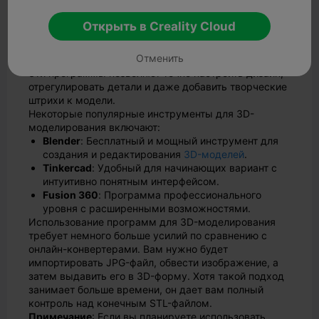
моделирования
Открыть в Creality Cloud
Если вы хотите получить больше контроля над
процессом конвертирования, вам подойдет
Отменить
программное обеспечение для 3D-моделирования.
Эти программы позволяют точно настроить дизайн,
отрегулировать детали и даже добавить творческие
штрихи к модели.
Некоторые популярные инструменты для 3D-
моделирования включают:
Blender
: Бесплатный и мощный инструмент для
создания и редактирования
3D-моделей
.
Tinkercad
: Удобный для начинающих вариант с
интуитивно понятным интерфейсом.
Fusion 360
: Программа профессионального
уровня с расширенными возможностями.
Использование программ для 3D-моделирования
требует немного больше усилий по сравнению с
онлайн-конвертерами. Вам нужно будет
импортировать JPG-файл, обвести изображение, а
затем выдавить его в 3D-форму. Хотя такой подход
занимает больше времени, он дает вам полный
контроль над конечным STL-файлом.
Примечание
: Если вы планируете использовать