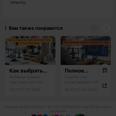
попытку.
Вам также понравится


Как выбрать
Полное
правильную
руководство по
Выбирая лучшую
Узнайте, как
подставку для 3d-
редактировать STL-
подставку для
редактировани

принтера, обращайте
файлы для 3D-печати с
3D-принтера
ю STL-файлов
02:27 07-01-2025
09:43 07-03-2025
внимание на
помощью таких
для вашего
устойчивость, размер,
инструментов, как
рабочего
материал, хранение и
Meshmixer, Blender и
пространства
Copyright © 2025 CREALITY 3D (HK) TECHNOLOGY LIMITED Все права
управление кабелями,
Fusion 360.
защищены.
чтобы сделать рабочее
Исправляйте ошибки,