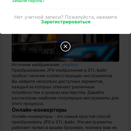
Забыли пароль?
Нет учетной записи? Пожалуйста, нажмите
Зарегистрироваться

Источник изображения:
unsplash
Преобразование JPG-изображения в STL-файл
требует наличия соответствующих инструментов.
Вы найдете несколько доступных вариантов,
каждый из которых отвечает различным
потребностям и уровню мастерства. Давайте
рассмотрим наиболее популярные инструменты для
этого процесса.
Онлайн-конвертеры
Онлайн-конвертеры - это самый простой способ
преобразовать JPG в STL-файл. Эти инструменты
работают прямо в вашем браузере, поэтому вам не