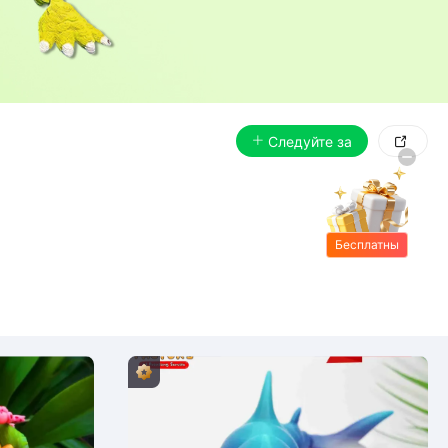
Следуйте за

Бесплатны
е подарки