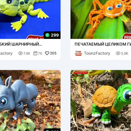
299
БКИЙ ШАРНИРНЫЙ
ПЕЧАТАЕМЫЙ ЦЕЛИКОМ Г
Л
СОЧЛЕНЕННЫЙ КРАБ
actory
ToonzFactory

205

7.8K
76
5.9K
