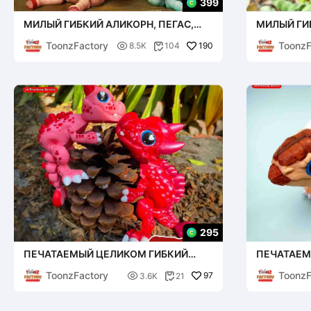
399
МИЛЫЙ ГИБКИЙ АЛИКОРН, ПЕГАС,
МИЛЫЙ ГИ
АЛИКОРН И ЛОШАДЬ
НОСОРОГ
ToonzFactory
ToonzF

190
8.5K
104

295
ПЕЧАТАЕМЫЙ ЦЕЛИКОМ ГИБКИЙ
ПЕЧАТАЕМ
ШАРНИРНЫЙ ДРАКОН "Я ЛЮБЛЮ"
СОЧЛЕНЕН
ToonzFactory
ToonzF

97
3.6K
21
