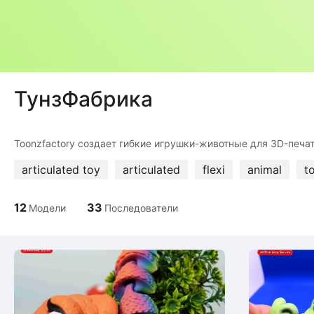
ТунзФабрика
articulated toy
articulated
flexi
animal
t
12
33
Модели
Последователи