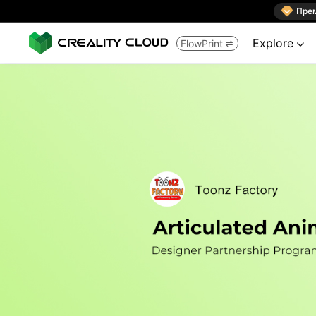

Пре
Explore
FlowPrint

