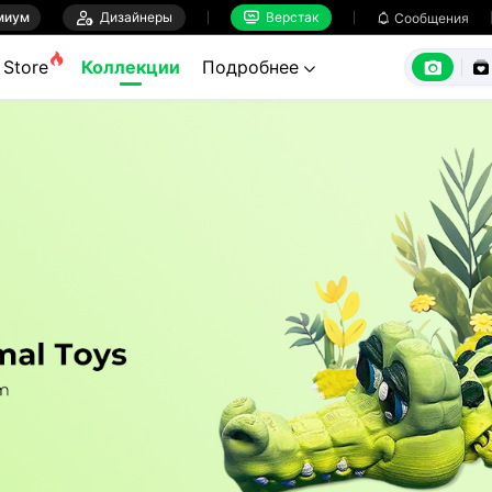
миум

Дизайнеры
Верстак

Сообщения



Store
Коллекции
Подробнее
