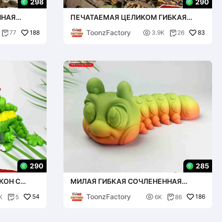
298
290
ННАЯ
ПЕЧАТАЕМАЯ ЦЕЛИКОМ ГИБКАЯ
СОЧЛЕНЕННАЯ ЖАБА
ToonzFactory
188

83
77
3.9K
26


290
285
КОН С
МИЛАЯ ГИБКАЯ СОЧЛЕНЕННАЯ
АТЬ
ГУСЕНИЦА
ToonzFactory
54

186
K
5
6K
86

