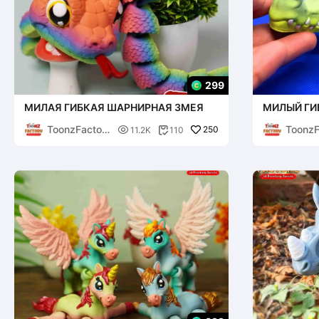
299
МИЛАЯ ГИБКАЯ ШАРНИРНАЯ ЗМЕЯ
МИЛЫЙ ГИ
КРОКОДИ
ToonzFactor
ToonzF

250
11.2K
110

y