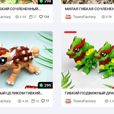
298
БКИЙ СОЧЛЕНЕННЫЙ
МИЛАЯ ГИБКАЯ СОЧЛЕНЕ
ЧЕРЕПАХА
actory
ToonzFactory

134

4.4K
27
6.6K

295
ЫЙ ЦЕЛИКОМ ГИБКИЙ
ГИБКИЙ ПОДВИЖНЫЙ ДРА
НЫЙ АНКИЛОЗАВР
ЛИСТЬЯМИ КЛЕВЕРА, ПЕЧ
actory
ToonzFactory

77
ЦЕЛИКОМ

4.6K
19
4.1
