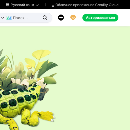
Облачное приложение Creality Cloud

Русский язык




Авторизоваться

