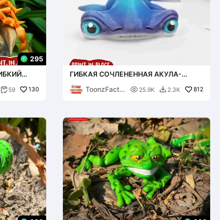
295
ИБКИЙ
ГИБКАЯ СОЧЛЕНЕННАЯ АКУЛА-
МОЛОТ, ПЕЧАТАЕМАЯ ЦЕЛИКОМ
ToonzFacto
130

812
59
25.9K
2.3K


ry