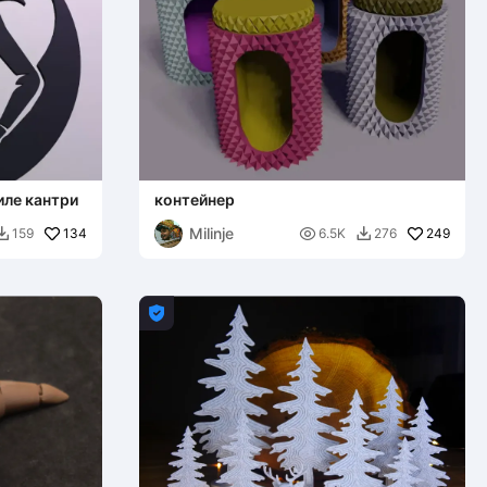
иле кантри
контейнер
Milinje
134

249
159
6.5K
276


