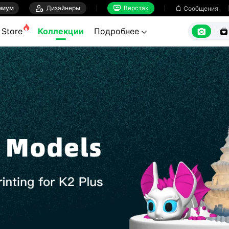
миум

Дизайнеры
Верстак

Сообщения



Store
Коллекции
Подробнее
