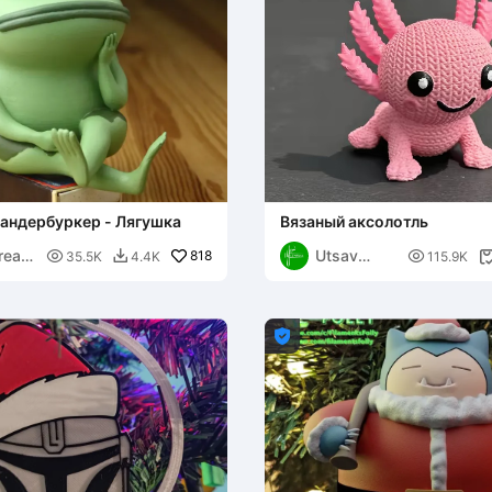
андербуркер - Лягушка
Вязаный аксолотль
reas
Utsav

818

35.5K
4.4K
115.9K

Genesis
