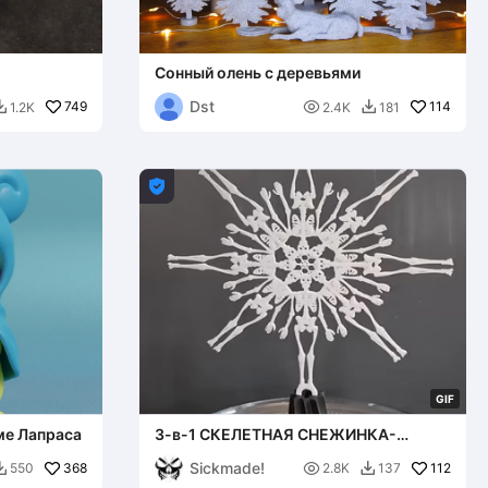
Сонный олень с деревьями
Dst
749

114
1.2K
2.4K
181



G
I
F
ме Лапраса
3-в-1 СКЕЛЕТНАЯ СНЕЖИНКА-
ВЕРХУШКА ДЛЯ ЕЛКИ
Sickmade!
368

112
550
2.8K
137

