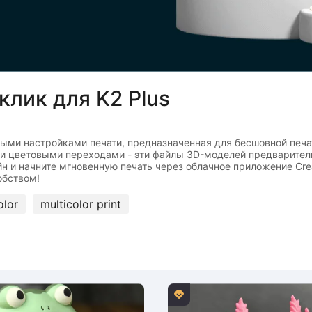
клик для K2 Plus
и настройками печати, предназначенная для бесшовной печати в 
и цветовыми переходами - эти файлы 3D-моделей предварител
 и начните мгновенную печать через облачное приложение Crea
olor
multicolor print
