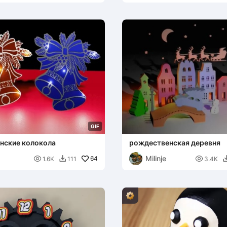
G
I
F
нские колокола
рождественская деревня
Milinje

64

1.6K
111
3.4K
