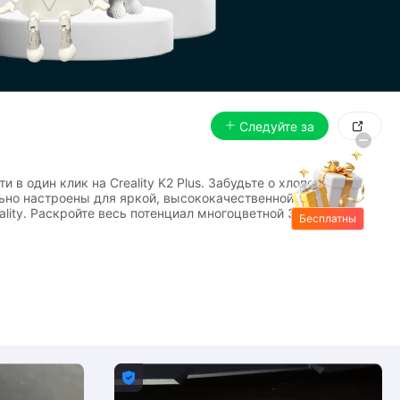
Следуйте за

один клик на Creality K2 Plus. Забудьте о хлопотах,
ьно настроены для яркой, высококачественной
lity. Раскройте весь потенциал многоцветной 3D-печати с
Бесплатны
е подарки
