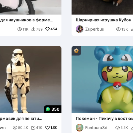
 для наушников в форме
Шарнирная игрушка Кубон
Zuperbuu

454

11K
789
13K

350
рмовик для печати
Покемон - Пикачу в костю
own
Fontoura3d

1.8K

50.4K
410
5.5K
