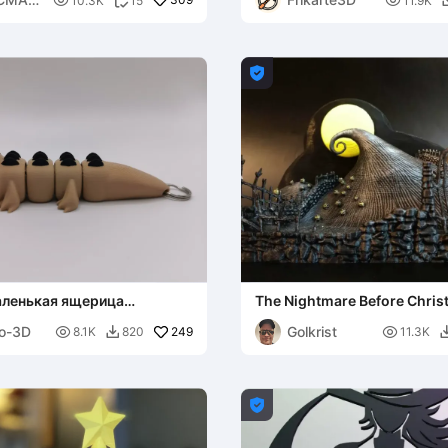


10.3K
15
11.9K


аленькая ящерица
The Nightmare Before Chris
- Многоцветный
Diorama
go-3D
Golkrist

249

8.1K
820
11.3K

