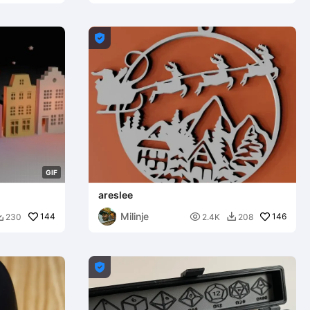

G
I
F
areslee
Milinje
144

146
230
2.4K
208


