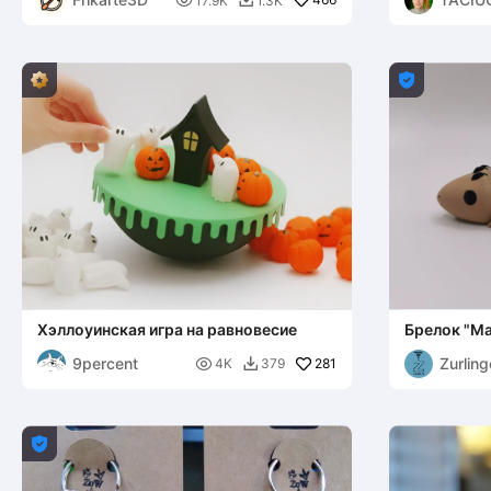

17.9K
1.3K

US

Хэллоуинская игра на равновесие
Брелок "М
шинглбэк" 
9percent
Zurlin

281
4K
379

