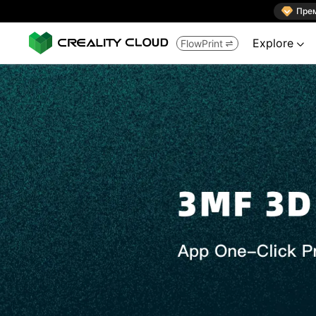

Пре
Explore
FlowPrint

