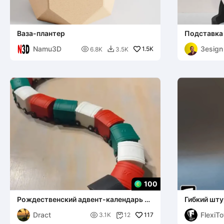
Ваза-плантер
Подставка
звезды
Namu3D
3esign

1.5K
6.8K
3.5K

100
Рождественский адвент-календарь в
Гибкий шту
форме поезда с вагоном
целиком
Dract
FlexiT

117
3.1K
12
