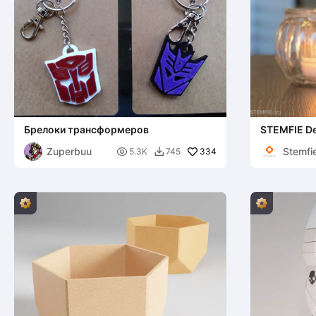
Брелоки трансформеров
STEMFIE De
Zuperbuu
Stemfi

334
5.3K
745
