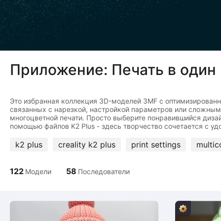
Приложение: Печать в один 
Это избранная коллекция 3D-моделей 3MF с оптимизированным
связанных с нарезкой, настройкой параметров или сложным
многоцветной печати. Просто выберите понравившийся дизайн
k2 plus
creality k2 plus
print settings
multic
122
58
Модели
Последователи