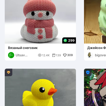
299
Вязаный снеговик
Джейсон Ф
Utsav
bigove

309
12.4K
139

Genesis
y

