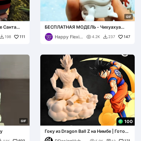
G
I
F
е Санта
БЕСПЛАТНАЯ МОДЕЛЬ - Чихуахуа
Снеговик - Рождественская
Happy Flexi
111
коллекция

147
198
4.2K
237


Pets
100
G
I
F
y
Гоку из Dragon Ball Z на Нимбе | Готово
к печати
DDesignHub
693
121