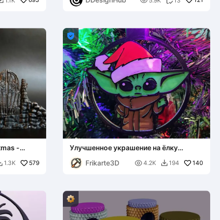

1.1K
5.9K
13



tmas -
Улучшенное украшение на ёлку
«Малыш Йода»
Frikarte3D
579

140
1.3K
4.2K
194

