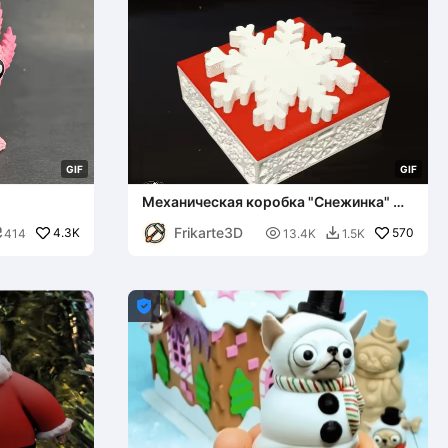
G
I
F
G
I
F
Механическая коробка "Снежинка" ❄
🎁
Frikarte3D
4.3K

570
414
13.4K
1.5K


