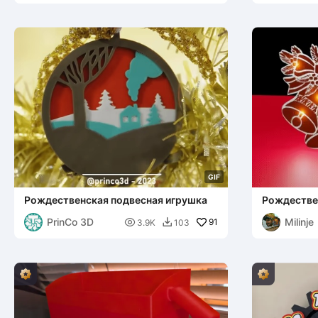
G
I
F
Рождественская подвесная игрушка
Рождестве
PrinCo 3D
Milinje

91
3.9K
103
