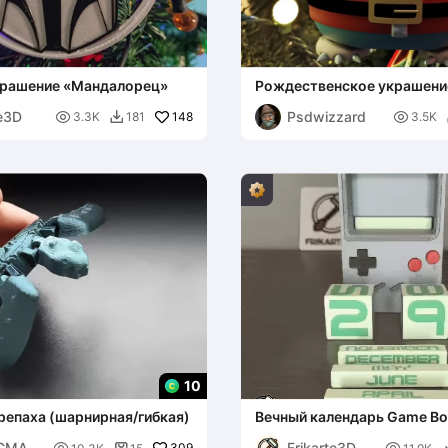
крашение «Мандалорец»
Рождественское украшени
Снорлакс - Reupload
te3D
Psdwizzard

148

3.3K
181
3.5K

10
репаха (шарнирная/гибкая)
Вечный календарь Game Bo
CMARI
Frikarte3D
309