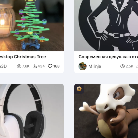
sktop Christmas Tree
Современная девушка в ст
e3D
Milinje

188

7.6K
434
2.5K
