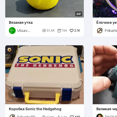
G
I
F
Вязаная утка
Ёлочное у
Utsav
Frikar

2.1K
51.4K
154

Genesis
Коробка Sonic the Hedgehog
Великая че
Frikarte3D
TACIU
466