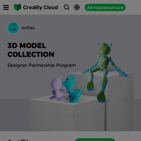

Creality Cloud
Авторизоваться


