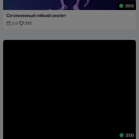
300
Сочлененный гибкий скелет
332
206

350