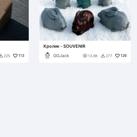
Кролик - SOUVENIR
GGJack
113

126
225
13.8K
277

