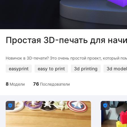
Простая 3D-печать для на
easyprint
easy to print
3d printing
3d model
8
76
Модели
Последователи

