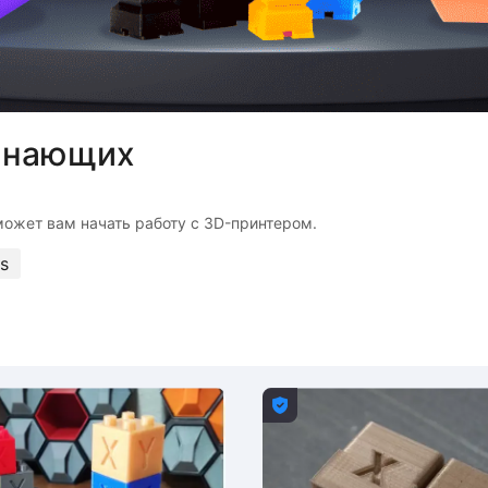
чинающих
s
