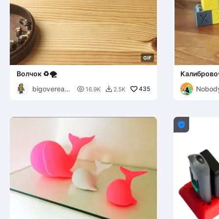
G
I
F
Волчок ♻🌪
Калиброво
bigovereas
Nobod

435
16.9K
2.5K

y
Handy
