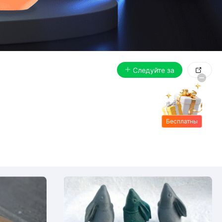
Следуйте за

Бесплатны
е подарки