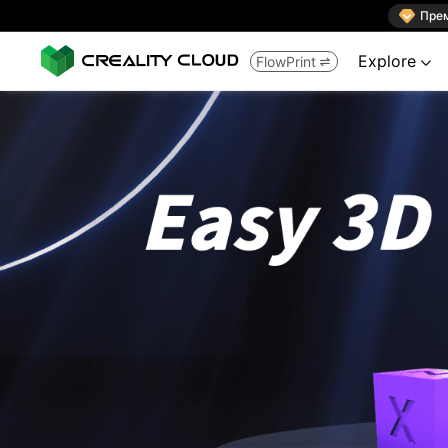

Пре
Explore
FlowPrint

