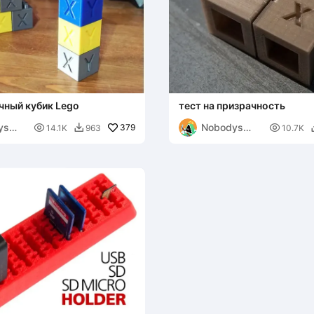
чный кубик Lego
тест на призрачность
ys
Nobodys

379

14.1K
963
10.7K

man
Handyman