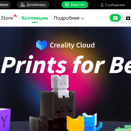
миум

Дизайнеры
Верстак

Сообщения



Store
Коллекции
Подробнее
