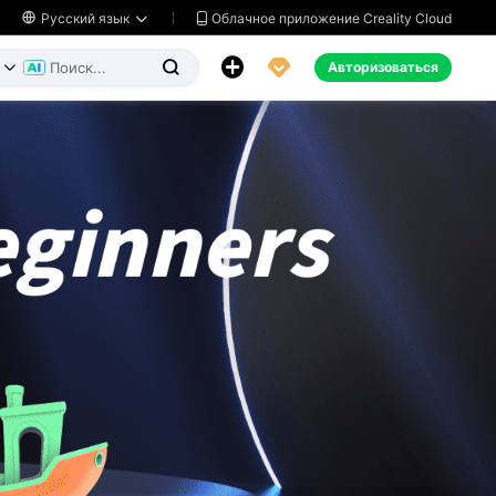
Облачное приложение Creality Cloud

Русский язык




Авторизоваться

